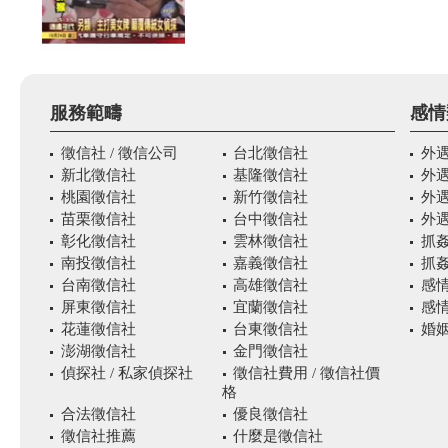
服務範疇
感情
徵信社 / 徵信公司
台北徵信社
外
新北徵信社
基隆徵信社
外
桃園徵信社
新竹徵信社
外
苗栗徵信社
台中徵信社
外
彰化徵信社
雲林徵信社
抓
南投徵信社
嘉義徵信社
抓
台南徵信社
高雄徵信社
感
屏東徵信社
宜蘭徵信社
感
花蓮徵信社
台東徵信社
婚姻
澎湖徵信社
金門徵信社
偵探社 / 私家偵探社
徵信社費用 / 徵信社價
格
合法徵信社
優良徵信社
徵信社推薦
什麼是徵信社