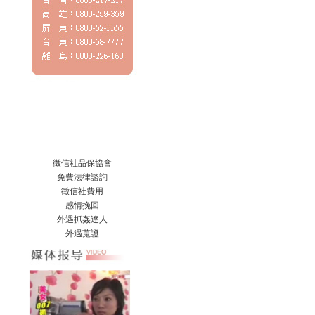
徵信社
品保協會
免費法律諮詢
徵信社費用
感情挽回
外遇
抓姦達人
外遇
蒐證